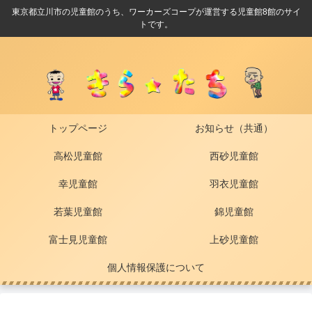
東京都立川市の児童館のうち、ワーカーズコープが運営する児童館8館のサイ
トです。
トップページ
お知らせ（共通）
高松児童館
西砂児童館
幸児童館
羽衣児童館
若葉児童館
錦児童館
富士見児童館
上砂児童館
個人情報保護について