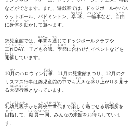
などができます。また、遊戯室では、ドッジボールやバス
たっきゅう
いちりんしゃ
じゆう
ケットボール、バドミントン、
卓球
、
一輪車
など、
自由
からだ
うご
あそ
に
身体
を
動
かして
遊
べます。
ねんかん
つう
錦児童館では、
年間
を
通
じてドッジボールクラブや
こうさくデー
こ
かいぎ
きせつ
あ
工作DAY
、
子
ども
会議
、
季節
に
合
わせたイベントなどを
かいさい
開催
しています。
がつ
ぎょうじ
10
月
のハロウィン
行事
、11月の児童館まつり、12月のク
なか
おお
も
あ
み
リスマス行事は錦児童館の
中
でも
大
きな
盛
り
上
がりを
見
せ
おおがたぎょうじ
る
大型行事
となっています。
にゅうようじ
おやこ
こうこうせいせだい
たの
す
いばしょ
乳幼児
親子
から
高校生世代
まで
楽
しく
過
ごせる
居場所
を
めざ
しょくいんいちどう
らいかん
ま
目指
して、
職員一同
、みんなの
来館
をお
待
ちしていま
す。