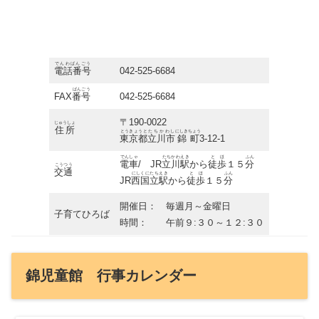
でんわばんごう
電話番号
042-525-6684
ばんごう
FAX
番号
042-525-6684
〒190-0022
じゅうしょ
住所
とうきょうと
たちかわし
にしきちょう
東京都
立川市
錦町
3-12-1
でんしゃ
たちかわえき
とほ
ふん
電車
/ JR
立川駅
から
徒歩
１５
分
こうつう
交通
にしくにたちえき
とほ
ふん
JR
西国立駅
から
徒歩
１５
分
開催日
： 毎週月～金曜日
子育
てひろば
時間
：
午前
９:３０～１２:３０
錦児童館 行事カレンダー