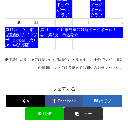
2026
24th
25th
26th
27th
28th
曜
曜
ドッジ
ドッジ
2026
2026
2026
2026
2026
日,
日,
ボール
ボール
8
8
クラブ
クラブ
月
月
30
31
1
2
3
4
5
26th
28th
土
火
第11回 立川市
第11回 立川市児童館対抗ドッジボール大
2026
2026
曜
曜
児童館対抗ドッジ
会 第2次 申込期間
日,
日,
ボール大会 第1
8
9
次 申込期間
月
月
1st
1st
※情勢により、予定は変更になる場合があります。お手数ですが、最新
2026
2026
の情報については各館までお問い合わせください。
シェアする
X
Facebook
はてブ
LINE
コピー