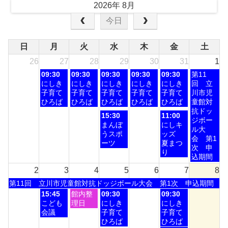
2026年 8月
今日
日
月
火
水
木
金
土
26
27
28
29
30
31
1
月
火
水
木
金
土
09:30
09:30
09:30
09:30
09:30
第11
曜
曜
曜
曜
曜
曜
にしき
にしき
にしき
にしき
にしき
回 立
日,
日,
日,
日,
日,
日,
子育て
子育て
子育て
子育て
子育て
川市児
7
7
7
7
7
8
ひろば
ひろば
ひろば
ひろば
ひろば
童館対
月
月
月
月
月
月
抗ドッ
水
金
15:30
11:00
27th
28th
29th
30th
31st
1st
ジボー
曜
曜
まんぼ
にしキ
2026
2026
2026
2026
2026
2026
ル大
日,
日,
うスポ
ッズ
会 第1
7
7
ーツ
夏まつ
次 申
月
月
り
込期間
29th
31st
2
3
4
2026
5
6
2026
7
8
土
第11回 立川市児童館対抗ドッジボール大会 第1次 申込期間
曜
月
火
水
金
15:45
館内整
09:30
09:30
日,
曜
曜
曜
曜
こども
理日
にしき
にしき
8
日,
日,
日,
日,
会議
子育て
子育て
月
8
8
8
8
ひろば
ひろば