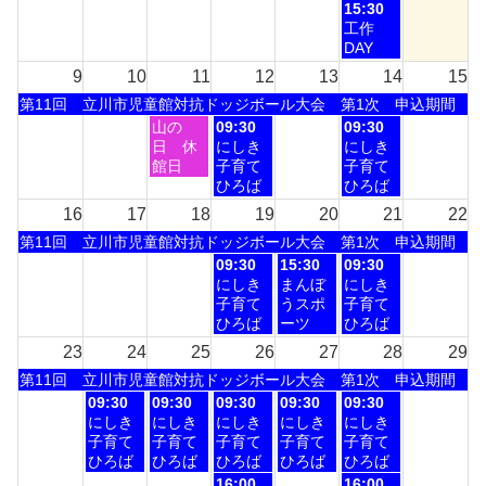
1st
月
月
月
月
金
15:30
2026
3rd
4th
5th
7th
曜
工作
2026
2026
2026
2026
日,
DAY
8
9
10
11
12
13
14
15
月
土
第11回 立川市児童館対抗ドッジボール大会 第1次 申込期間
7th
曜
2026
火
水
金
山の
09:30
09:30
日,
曜
曜
曜
日 休
にしき
にしき
8
日,
日,
日,
館日
子育て
子育て
月
8
8
8
ひろば
ひろば
1st
月
月
月
16
17
18
19
20
21
22
2026
11th
12th
14th
土
第11回 立川市児童館対抗ドッジボール大会 第1次 申込期間
2026
2026
2026
曜
水
木
金
09:30
15:30
09:30
日,
曜
曜
曜
にしき
まんぼ
にしき
8
日,
日,
日,
子育て
うスポ
子育て
月
8
8
8
ひろば
ーツ
ひろば
1st
月
月
月
23
24
25
26
27
28
29
2026
19th
20th
21st
土
第11回 立川市児童館対抗ドッジボール大会 第1次 申込期間
2026
2026
2026
曜
月
火
水
木
金
09:30
09:30
09:30
09:30
09:30
日,
曜
曜
曜
曜
曜
にしき
にしき
にしき
にしき
にしき
8
日,
日,
日,
日,
日,
子育て
子育て
子育て
子育て
子育て
月
8
8
8
8
8
ひろば
ひろば
ひろば
ひろば
ひろば
1st
月
月
月
月
月
水
金
16:00
16:00