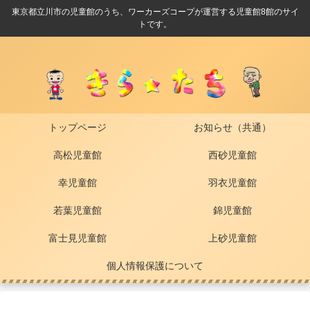
東京都立川市の児童館のうち、ワーカーズコープが運営する児童館8館のサイ
トです。
トップページ
お知らせ（共通）
高松児童館
西砂児童館
幸児童館
羽衣児童館
若葉児童館
錦児童館
富士見児童館
上砂児童館
個人情報保護について