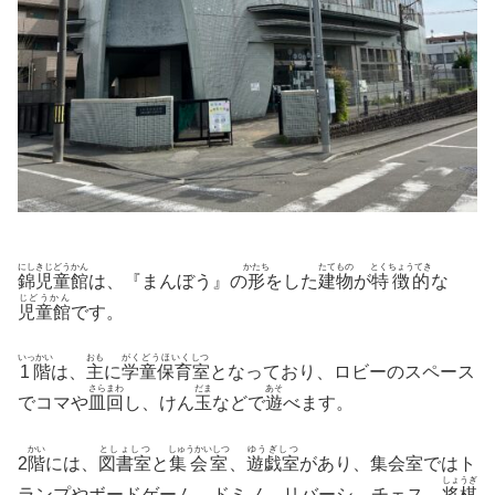
にしきじどうかん
かたち
たてもの
とくちょうてき
錦児童館
は、『まんぼう』の
形
をした
建物
が
特徴的
な
じどうかん
児童館
です。
いっかい
おも
がくどうほいくしつ
1階
は、
主
に
学童保育室
となっており、ロビーのスペース
さらまわ
だま
あそ
でコマや
皿回
し、けん
玉
などで
遊
べます。
かい
としょしつ
しゅうかいしつ
ゆうぎしつ
2
階
には、
図書室
と
集会室
、
遊戯室
があり、集会室ではト
しょうぎ
ランプやボードゲーム、ドミノ、リバーシ、チェス、
将棋