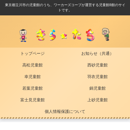
東京都立川市の児童館のうち、ワーカーズコープが運営する児童館8館のサイ
トです。
トップページ
お知らせ（共通）
高松児童館
西砂児童館
幸児童館
羽衣児童館
若葉児童館
錦児童館
富士見児童館
上砂児童館
個人情報保護について