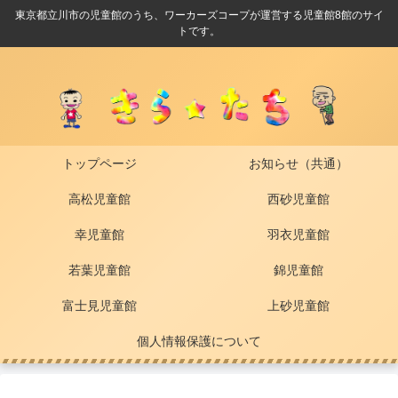
東京都立川市の児童館のうち、ワーカーズコープが運営する児童館8館のサイ
トです。
トップページ
お知らせ（共通）
高松児童館
西砂児童館
幸児童館
羽衣児童館
若葉児童館
錦児童館
富士見児童館
上砂児童館
個人情報保護について