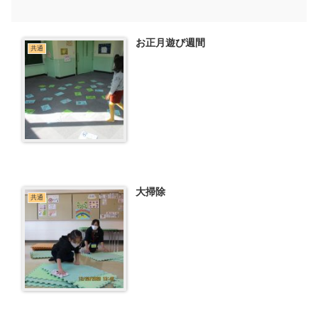
お正月遊び週間
共通
大掃除
共通