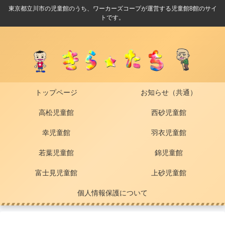
東京都立川市の児童館のうち、ワーカーズコープが運営する児童館8館のサイ
トです。
トップページ
お知らせ（共通）
高松児童館
西砂児童館
幸児童館
羽衣児童館
若葉児童館
錦児童館
富士見児童館
上砂児童館
個人情報保護について