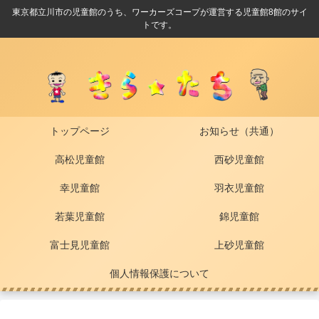
東京都立川市の児童館のうち、ワーカーズコープが運営する児童館8館のサイ
トです。
トップページ
お知らせ（共通）
高松児童館
西砂児童館
幸児童館
羽衣児童館
若葉児童館
錦児童館
富士見児童館
上砂児童館
個人情報保護について