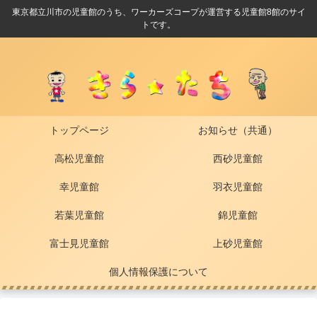
東京都立川市の児童館のうち、ワーカーズコープが運営する児童館8館のサイ
トです。
トップページ
お知らせ（共通）
高松児童館
西砂児童館
幸児童館
羽衣児童館
若葉児童館
錦児童館
富士見児童館
上砂児童館
個人情報保護について