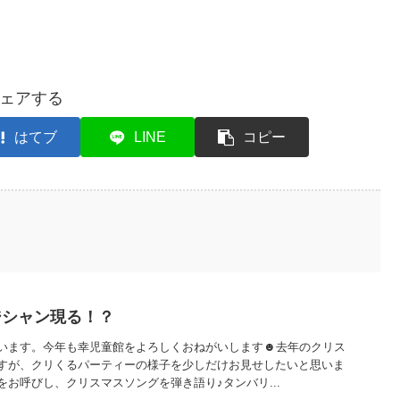
ェアする
はてブ
LINE
コピー
ジシャン現る！？
います。今年も幸児童館をよろしくおねがいします☻去年のクリス
すが、クリくるパーティーの様子を少しだけお見せしたいと思いま
お呼びし、クリスマスソングを弾き語り♪タンバリ...