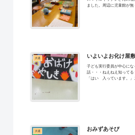
ました。周辺に児童館が無く
いよいよお化け屋
共通
子ども実行委員が中心にな
話・・・ねえねえ知ってる
「はい 入っています。」
おみずあそび
共通