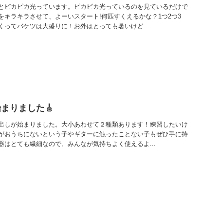
とピカピカ光っています。ピカピカ光っているのを見ているだけで
をキラキラさせて、よーいスタート!何匹すくえるかな？1つ2つ3
ってバケツは大盛りに！お外はとっても暑いけど...
まりました🎸
出しが始まりました。大小あわせて２種類あります！練習したいけ
がおうちにないという子やギターに触ったことない子もぜひ手に持
器はとても繊細なので、みんなが気持ちよく使えるよ...