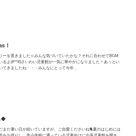
mas！
リーを置きました☆みんな気づいていたかな？それに合わせてBGM
るよ(#^^#)さいわい児童館が一気に華やかになりました！あっとい
てきましたね・・・みんなにとって今年...
🍀
だまだ暑い日が続いていますが、ご自愛くださいね🐈夏のはじめには
所をお借りし、幸小学校に通っている児童向けに出張児童館を開き