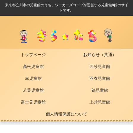
東京都立川市の児童館のうち、ワーカーズコープが運営する児童館8館のサイ
トです。
トップページ
お知らせ（共通）
高松児童館
西砂児童館
幸児童館
羽衣児童館
若葉児童館
錦児童館
富士見児童館
上砂児童館
個人情報保護について