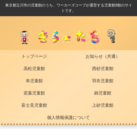
東京都立川市の児童館のうち、ワーカーズコープが運営する児童館8館のサイ
トです。
トップページ
お知らせ（共通）
高松児童館
西砂児童館
幸児童館
羽衣児童館
若葉児童館
錦児童館
富士見児童館
上砂児童館
個人情報保護について