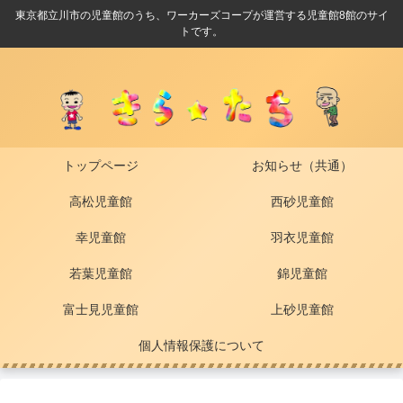
東京都立川市の児童館のうち、ワーカーズコープが運営する児童館8館のサイ
トです。
トップページ
お知らせ（共通）
高松児童館
西砂児童館
幸児童館
羽衣児童館
若葉児童館
錦児童館
富士見児童館
上砂児童館
個人情報保護について