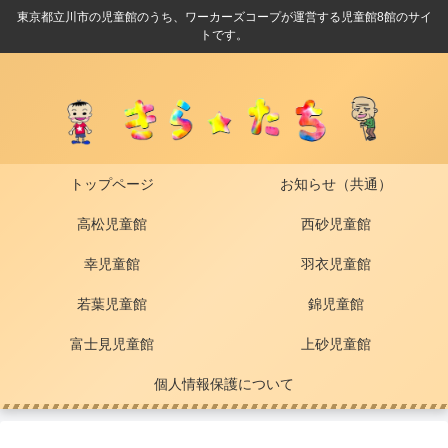
東京都立川市の児童館のうち、ワーカーズコープが運営する児童館8館のサイ
トです。
トップページ
お知らせ（共通）
高松児童館
西砂児童館
幸児童館
羽衣児童館
若葉児童館
錦児童館
富士見児童館
上砂児童館
個人情報保護について