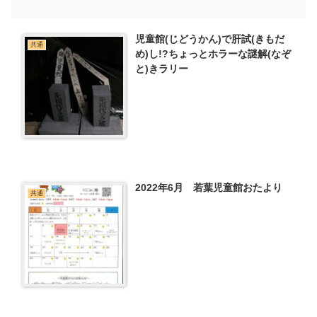
児童館(じどうかん)で肝試(きもだ
共通
め)し!?ちょっとホラーな謎解(なぞ
と)きラリー
2022年6月 若葉児童館おたより
共通