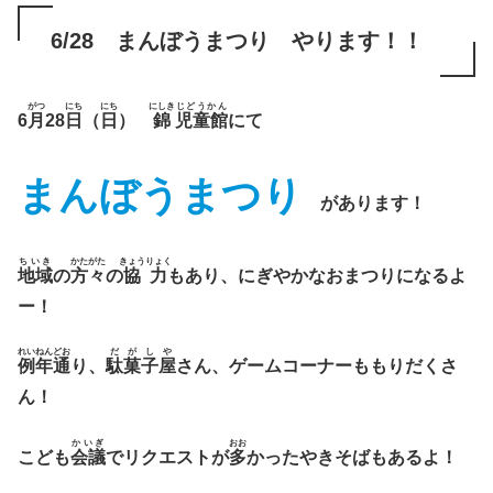
6/28 まんぼうまつり やります！！
がつ
にち
にち
にしき
じどうかん
6
月
28
日
（
日
）
錦
児童館
にて
まんぼうまつり
があります！
ちいき
かたがた
きょうりょく
地域
の
方々
の
協力
もあり、にぎやかなおまつりになるよ
ー！
れいねん
どお
だがしや
例年
通
り、
駄菓子屋
さん、ゲームコーナーももりだくさ
ん！
かいぎ
おお
こども
会議
でリクエストが
多
かったやきそばもあるよ！