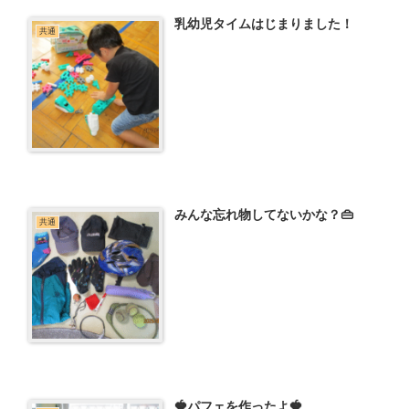
乳幼児タイムはじまりました！
共通
みんな忘れ物してないかな？👜
共通
🍓パフェを作ったよ🍓