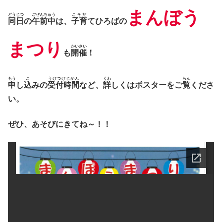
まんぼう
どうじつ
ごぜんちゅう
こそだ
同日
の
午前中
は、
子育
てひろばの
まつり
かいさい
も
開催
！
もう
こ
うけつけじかん
くわ
らん
申
し
込
みの
受付時間
など、
詳
しくはポスターをご
覧
くださ
い。
ぜひ、
あそびにき
てね～！！