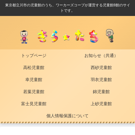
東京都立川市の児童館のうち、ワーカーズコープが運営する児童館8館のサイ
トです。
トップページ
お知らせ（共通）
高松児童館
西砂児童館
幸児童館
羽衣児童館
若葉児童館
錦児童館
富士見児童館
上砂児童館
個人情報保護について