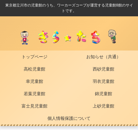
東京都立川市の児童館のうち、ワーカーズコープが運営する児童館8館のサイ
トです。
トップページ
お知らせ（共通）
高松児童館
西砂児童館
幸児童館
羽衣児童館
若葉児童館
錦児童館
富士見児童館
上砂児童館
個人情報保護について