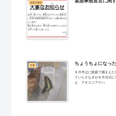
緊急事態宣言に関
若葉児童館
ちょうちょになっ
共通
８月半ばに館庭で捕まえた
ていたさなぎが８月31日
え アオスジアゲハ