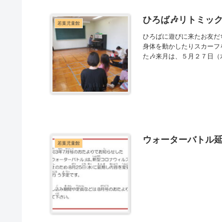
ひろば🎶リトミック
若葉児童館
ひろばに遊びに来たお友だ
身体を動かしたりスカーフ
た🎶来月は、５月２７日（水）1
ウォーターバトル
若葉児童館