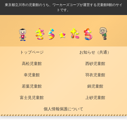
東京都立川市の児童館のうち、ワーカーズコープが運営する児童館8館のサイ
トです。
トップページ
お知らせ（共通）
高松児童館
西砂児童館
幸児童館
羽衣児童館
若葉児童館
錦児童館
富士見児童館
上砂児童館
個人情報保護について