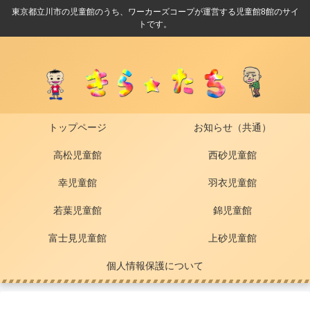
東京都立川市の児童館のうち、ワーカーズコープが運営する児童館8館のサイ
トです。
トップページ
お知らせ（共通）
高松児童館
西砂児童館
幸児童館
羽衣児童館
若葉児童館
錦児童館
富士見児童館
上砂児童館
個人情報保護について