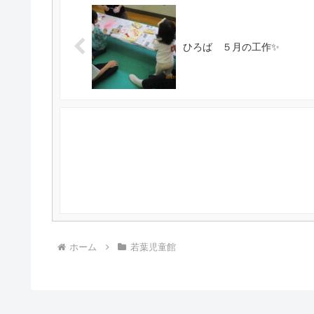
ひろば ５月の工作✨
ホーム
若葉児童館