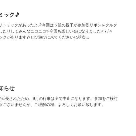
ミック🎵
のリトミックがあったよ🎶今回は５組の親子が参加😊リボンをクルク
したりしてみんなニコニコ✨今回も楽しい会になりました⭐７/４
クがあります🎶ぜひ遊びに来てくださいね💛次...
知らせ
まで延長されたため、9月の行事は全て中止になります。参加をご検討
訳ございませんが、ご理解の程、よろしくお願い致します。