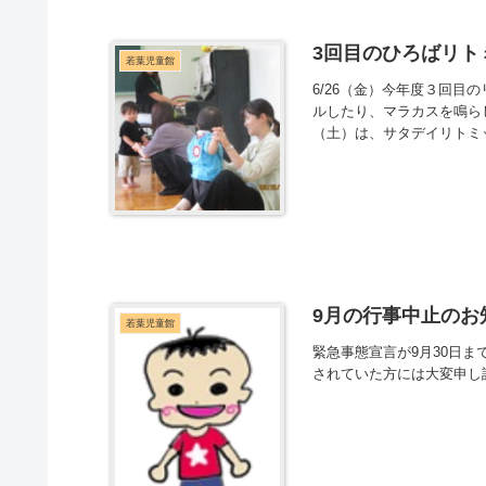
3回目のひろばリト
若葉児童館
6/26（金）今年度３回目
ルしたり、マラカスを鳴ら
（土）は、サタデイリトミッ
9月の行事中止のお
若葉児童館
緊急事態宣言が9月30日
されていた方には大変申し