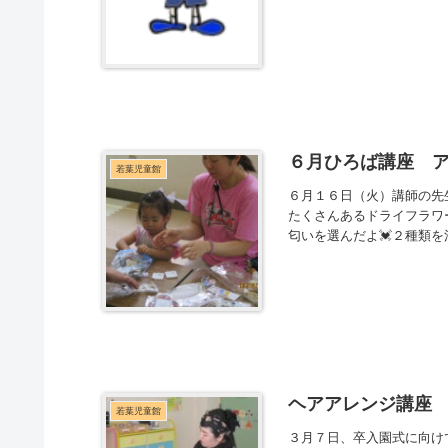
６月ひろば講座 
若葉児童館
６月１６日（火）講師の先
たくさんあるドライフラワ
匂いを選んだよ💓２種類を
ヘアアレンジ講座
若葉児童館
３月７日、卒入園式に向け