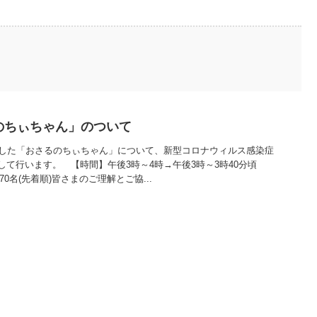
るのちぃちゃん」のついて
せした「おさるのちぃちゃん」について、新型コロナウィルス感染症
して行います。 【時間】午後3時～4時→午後3時～3時40分頃
70名(先着順)皆さまのご理解とご協...